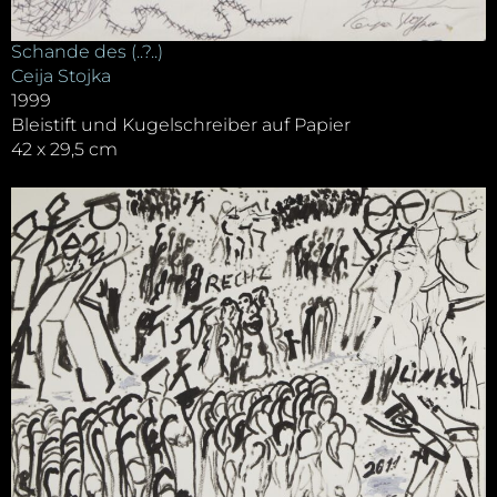
Schande des (..?..)
Ceija Stojka
1999
Bleistift und Kugelschreiber auf Papier
42 x 29,5 cm