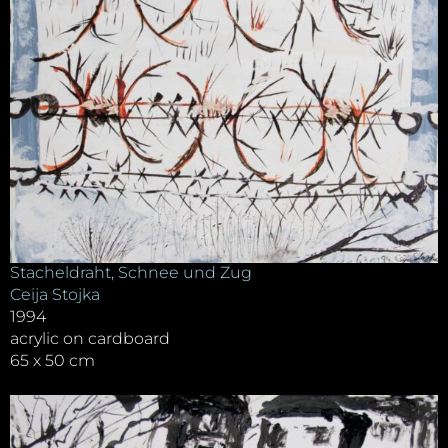
Stacheldraht, Schnee und Zug
Ceija Stojka
1994
acrylic on cardboard
65 x 50 cm