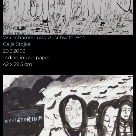
Wir schämen uns. Auschwitz 1944
Ceija Stojka
29.3.2003
Indian ink on paper
42 x 29.5 cm