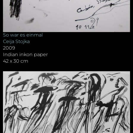
So war es einmal
Ceija Stojka
2009
Indian inkon paper
42 x 30 cm