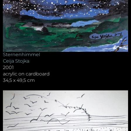
Sternenhimmel
Ceija Stojka
2001
acrylic on cardboard
34,5 x 49,5 cm