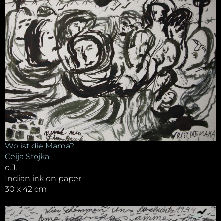
Wo ist die Mama?
Ceija Stojka
o.J.
Indian ink on paper
30 x 42 cm