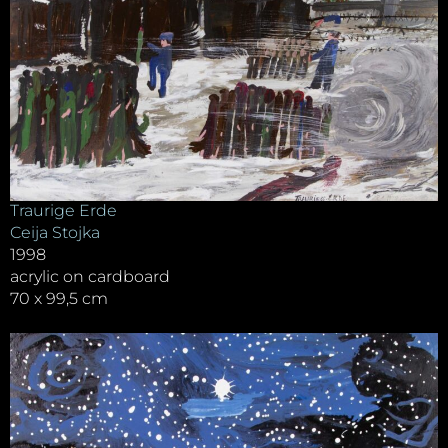
Traurige Erde
Ceija Stojka
1998
acrylic on cardboard
70 x 99,5 cm