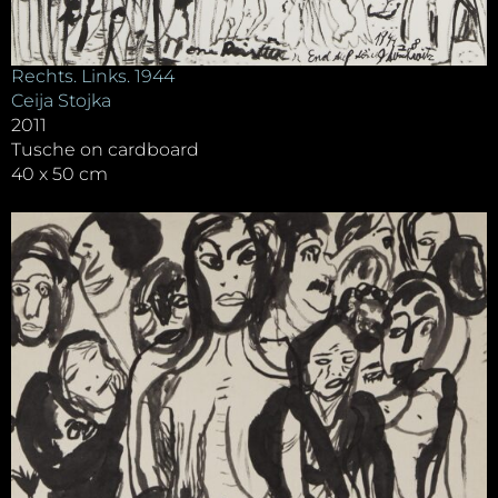
Rechts. Links. 1944
Ceija Stojka
2011
Tusche on cardboard
40 x 50 cm