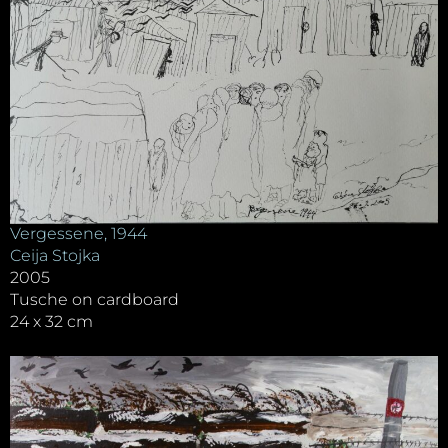
Vergessene, 1944
Ceija Stojka
2005
Tusche on cardboard
24 x 32 cm