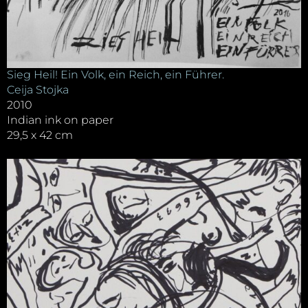
Sieg Heil! Ein Volk, ein Reich, ein Führer.
Ceija Stojka
2010
Indian ink on paper
29,5 x 42 cm