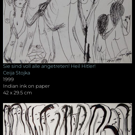
Sie sind voll alle angetreten! Heil Hitler!
Ceija Stojka
1999
Indian ink on paper
42 x 29.5 cm