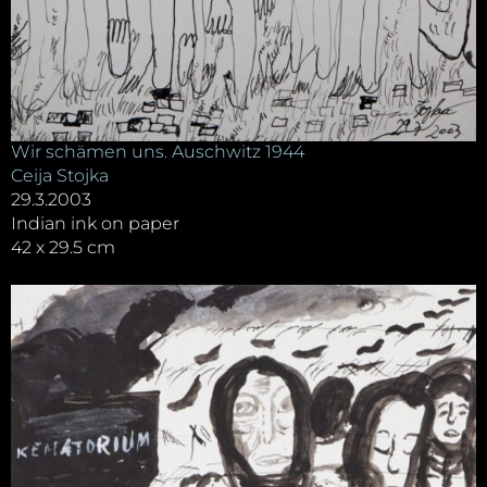
Wir schämen uns. Auschwitz 1944
Ceija Stojka
29.3.2003
Indian ink on paper
42 x 29.5 cm