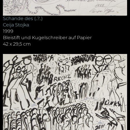
Schande des (..?..)
Ceija Stojka
1999
Bleistift und Kugelschreiber auf Papier
42 x 29,5 cm