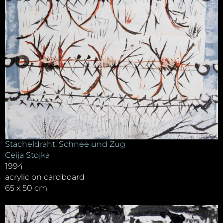
Stacheldraht, Schnee und Zug
Ceija Stojka
1994
acrylic on cardboard
65 x 50 cm