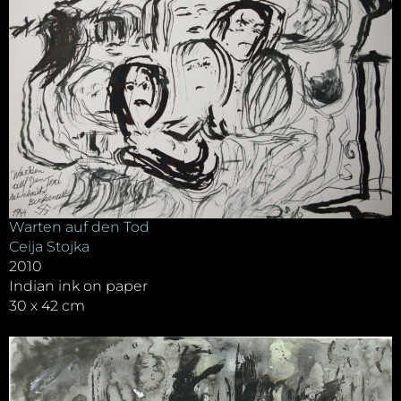
Warten auf den Tod
Ceija Stojka
2010
Indian ink on paper
30 x 42 cm