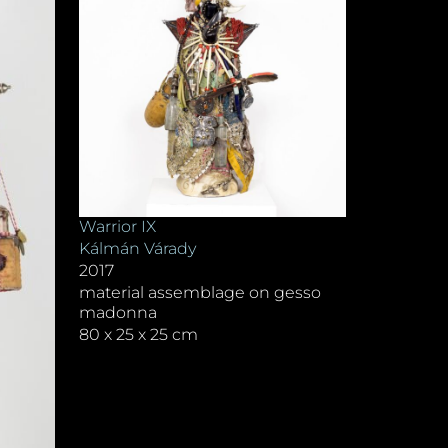
Warrior IX
Kálmán Várady
2017
material assemblage on gesso
madonna
80 x 25 x 25 cm