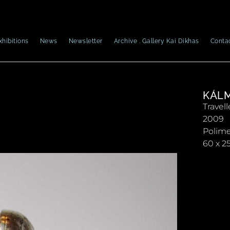
xhibitions
News
Newsletter
Archive . Gallery Kai Dikhas
Conta
KÁL
Travell
2009
Polime
60 x 2