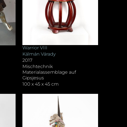
Warrior VIII
Kálmán Várady
2017
Mischtechnik
Materialassemblage auf
Gipsjesus
100 x 45 x 45 cm