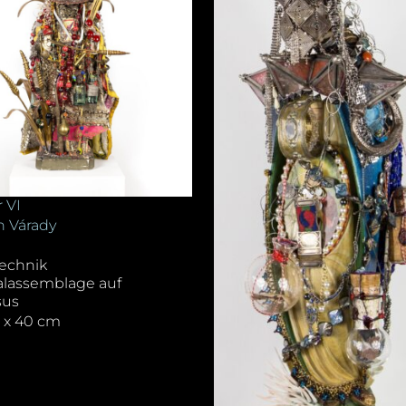
 VI
 Várady
echnik
alassemblage auf
sus
0 x 40 cm