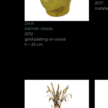
2017
Instal
Ziroli
Kálmán Várady
2012
gold plating on wood
h = 25 cm