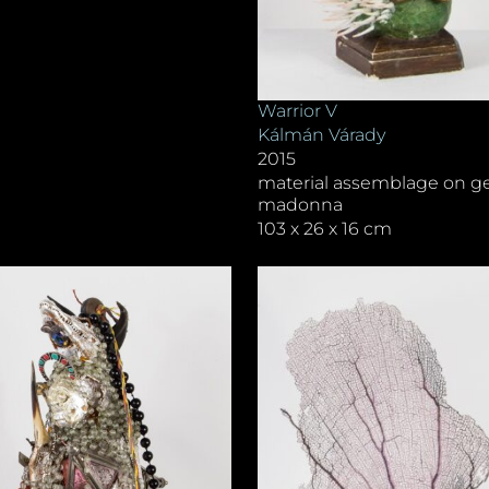
Warrior V
Kálmán Várady
2015
material assemblage on g
madonna
103 x 26 x 16 cm