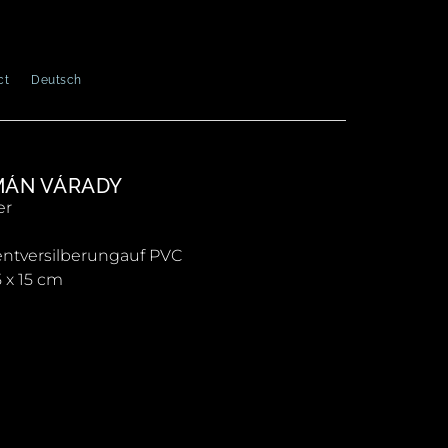
ct
Deutsch
MÁN VÁRADY
er
ntversilberungauf PVC
5 x 15 cm