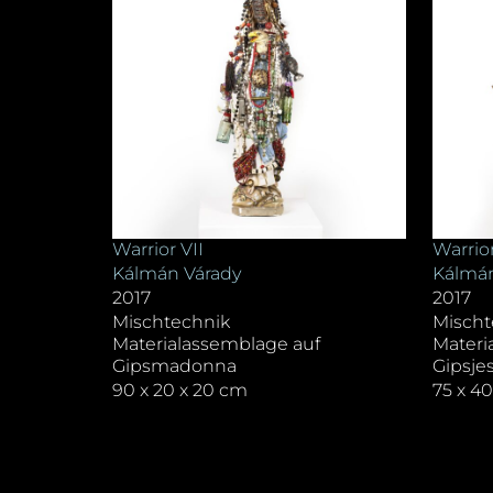
Warrior VII
Warrior
Kálmán Várady
Kálmán
2017
2017
Mischtechnik
Mischt
Materialassemblage auf
Materi
Gipsmadonna
Gipsje
90 x 20 x 20 cm
75 x 4