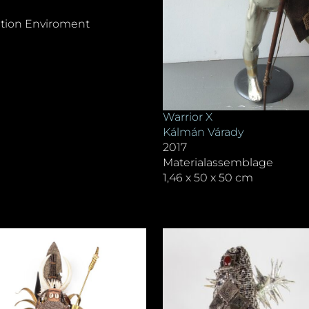
lation Enviroment
Warrior X
Kálmán Várady
2017
Materialassemblage
1,46 x 50 x 50 cm