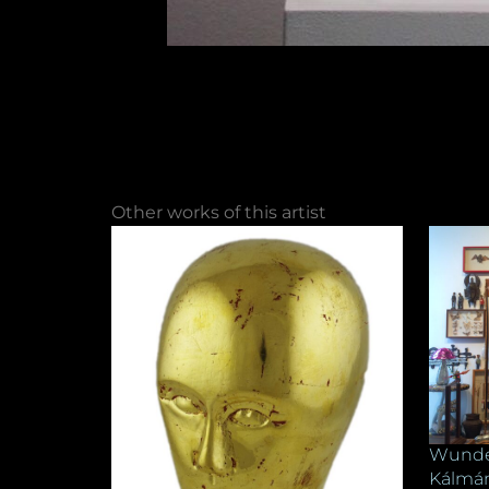
Other works of this artist
Wund
Kálmán