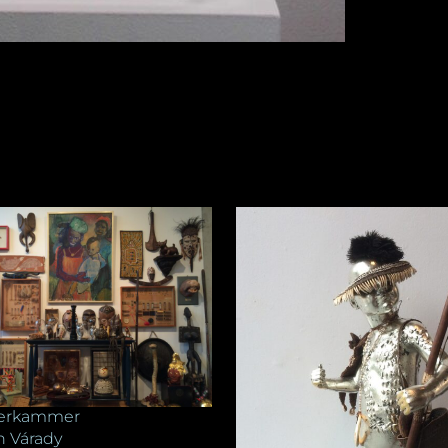
erkammer
 Várady