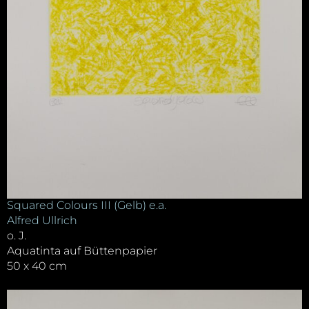
Squared Colours III (Gelb) e.a.
Alfred Ullrich
o. J.
Aquatinta auf Büttenpapier
50 x 40 cm