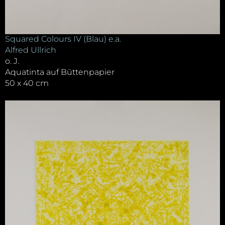
Squared Colours IV (Blau) e.a.
Alfred Ullrich
o. J.
Aquatinta auf Büttenpapier
50 x 40 cm