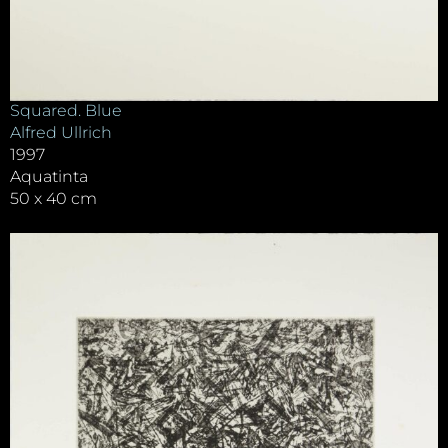
Squared. Blue
Alfred Ullrich
1997
Aquatinta
50 x 40 cm