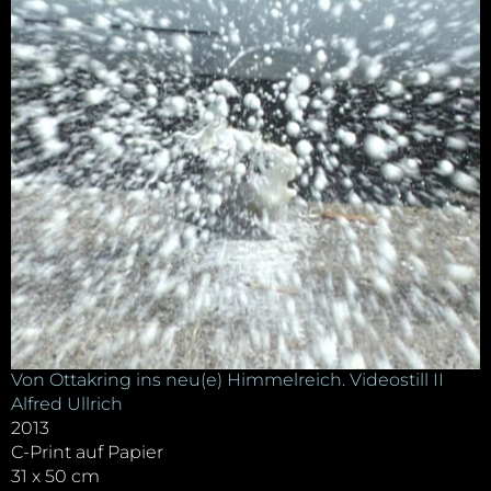
Von Ottakring ins neu(e) Himmelreich. Videostill II
Alfred Ullrich
2013
C-Print auf Papier
31 x 50 cm