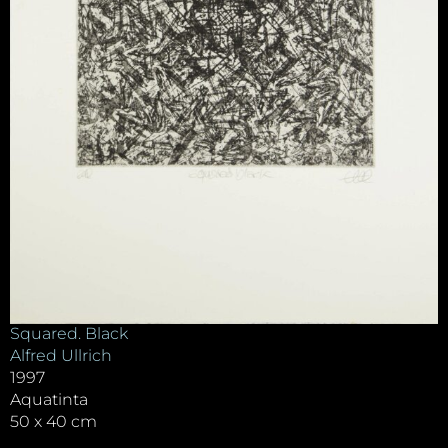
Squared. Black
Alfred Ullrich
1997
Aquatinta
50 x 40 cm