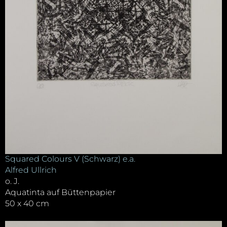
Squared Colours V (Schwarz) e.a.
Alfred Ullrich
o. J.
Aquatinta auf Büttenpapier
50 x 40 cm