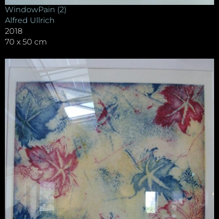
WindowPain (2)
Alfred Ullrich
2018
70 x 50 cm