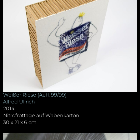
Weißer Riese (Aufl. 99/99)
Alfred Ullrich
2014
Nitrofrottage auf Wabenkarton
30 x 21 x 6 cm