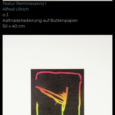
Textur Remineszenz I
Alfred Ullrich
o.J.
Kaltnadelradierung auf Büttenpapier
50 x 40 cm