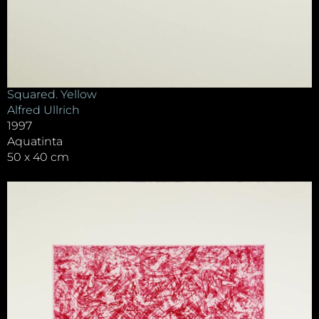
Squared. Yellow
Alfred Ullrich
1997
Aquatinta
50 x 40 cm