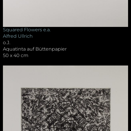
Squared Flowers e.a.
Alfred Ullrich
o.J.
Aquatinta auf Büttenpapier
50 x 40 cm