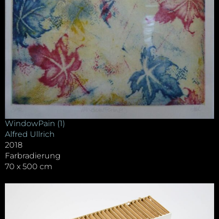
WindowPain (1)
Alfred Ullrich
2018
Farbradierung
70 x 500 cm