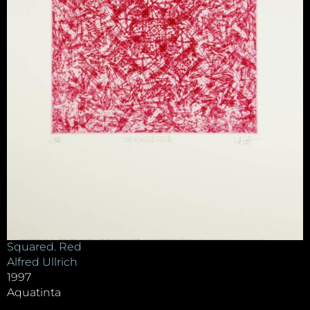
Squared. Red
Alfred Ullrich
1997
Aquatinta