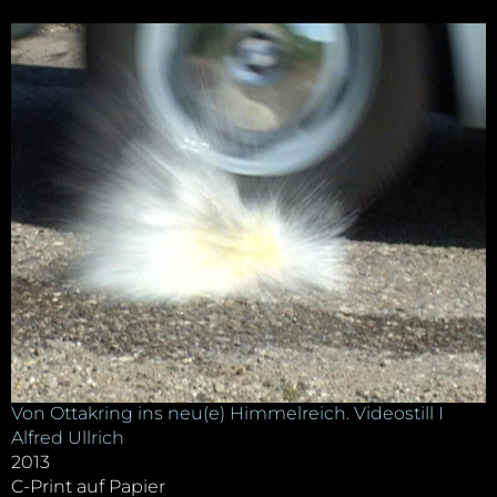
Von Ottakring ins neu(e) Himmelreich. Videostill I
Alfred Ullrich
2013
C-Print auf Papier