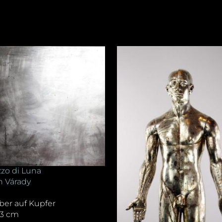
zo di Luna
 Várady
lber auf Kupfer
,3 cm