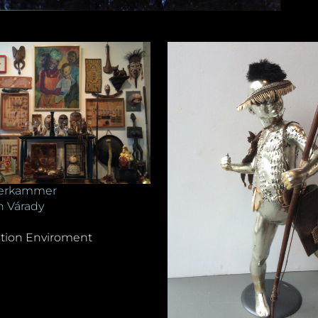
erkammer
 Várady
lation Enviroment