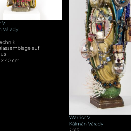
 VI
 Várady
echnik
alassemblage auf
sus
0 x 40 cm
Warrior V
Kálmán Várady
2015