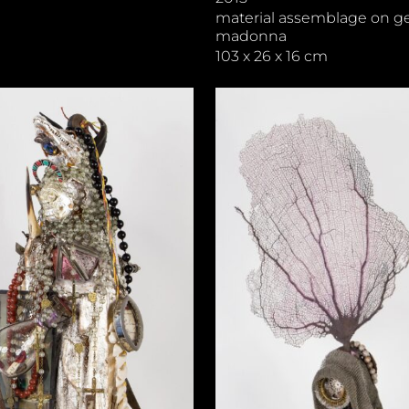
material assemblage on g
madonna
103 x 26 x 16 cm