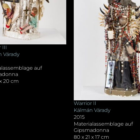
 III
 Várady
alassemblage auf
adonna
 x 20 cm
Warrior II
Kálmán Várady
2015
Materialassemblage auf
Gipsmadonna
80 x 21 x 17 cm