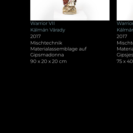
Warrior VII
Warrior
Kálmán Várady
Kálmán
2017
2017
Mischtechnik
Mischt
Materialassemblage auf
Materi
Gipsmadonna
Gipsje
90 x 20 x 20 cm
75 x 4