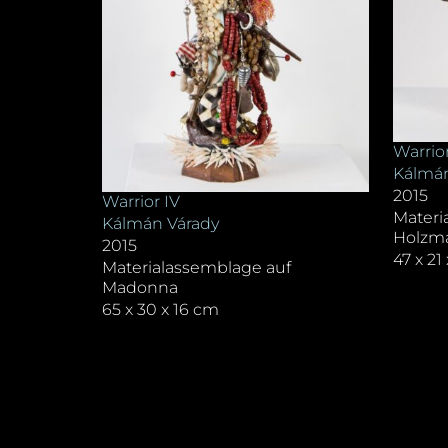
Warrior
Kálmán
2015
Warrior IV
Materi
Kálmán Várady
Holzm
2015
47 x 21
Materialassemblage auf
Madonna
65 x 30 x 16 cm