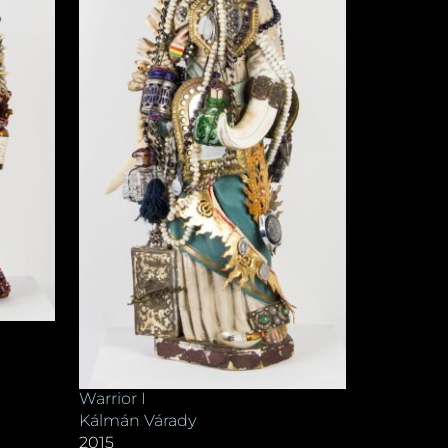
Warrior I
Kálmán Várady
2015