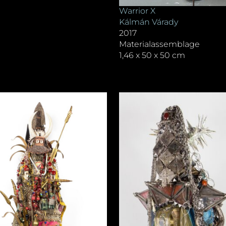
Warrior X
Kálmán Várady
2017
Materialassemblage
1,46 x 50 x 50 cm