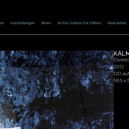
nen
Ausstellungen
News
Archiv Galerie Kai Dikhas
Newsletter
KÁL
Diviet
2012
DD auf
59,5 x 