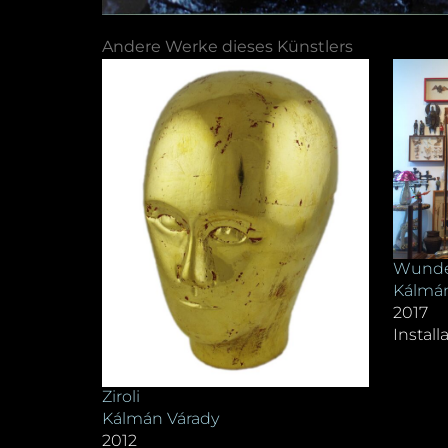
Andere Werke dieses Künstlers
Wund
Kálmán
2017
Instal
Ziroli
Kálmán Várady
2012