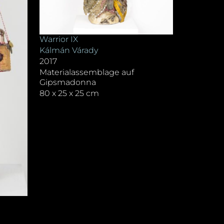
Warrior IX
Kálmán Várady
2017
Materialassemblage auf
Gipsmadonna
80 x 25 x 25 cm