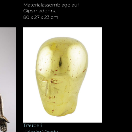
Materialassemblage auf
Gipsmadonna
80 x 27 x 23 cm
Traubeli
Kálmán Várady