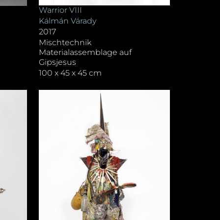
Warrior VIII
Kálmán Várady
2017
Mischtechnik
Materialassemblage auf
Gipsjesus
100 x 45 x 45 cm