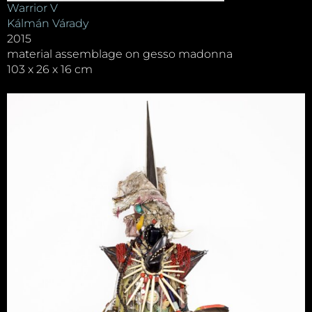
Warrior V
Kálmán Várady
2015
material assemblage on gesso madonna
103 x 26 x 16 cm