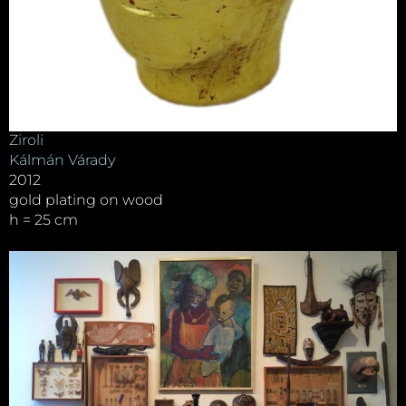
Ziroli
Kálmán Várady
2012
gold plating on wood
h = 25 cm