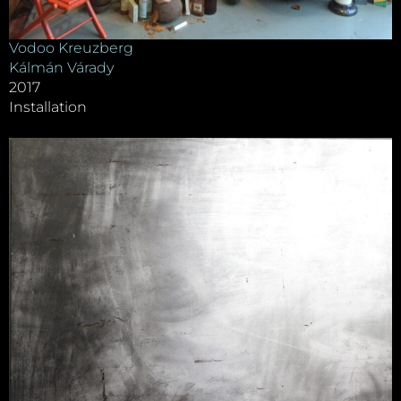
Vodoo Kreuzberg
Kálmán Várady
2017
Installation