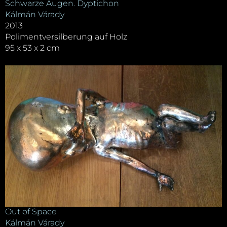
Schwarze Augen. Dyptichon
Kálmán Várady
2013
Polimentversilberung auf Holz
95 x 53 x 2 cm
Out of Space
Kálmán Várady