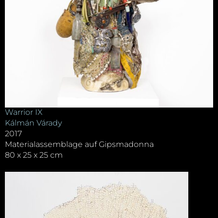
Warrior IX
Kálmán Várady
2017
Materialassemblage auf Gipsmadonna
80 x 25 x 25 cm