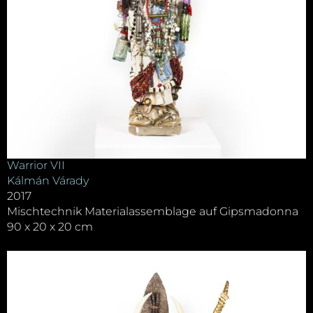
Warrior VII
Kálmán Várady
2017
Mischtechnik Materialassemblage auf Gipsmadonna
90 x 20 x 20 cm