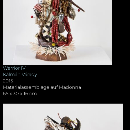
Warrior IV
Kálmán Várady
2015
Materialassemblage auf Madonna
65 x 30 x 16 cm