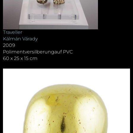
Traveller
Kálmán Várady
2009
Polimentversilberungauf PVC
60 x 25 x 15 cm