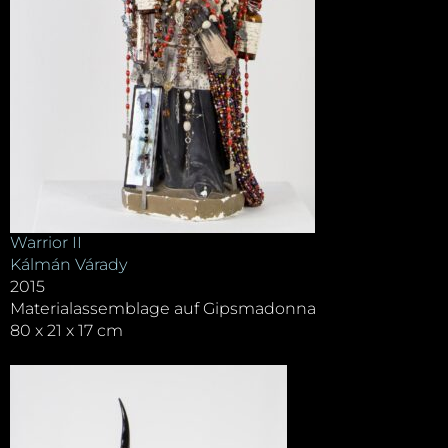
Warrior II
Kálmán Várady
2015
Materialassemblage auf Gipsmadonna
80 x 21 x 17 cm