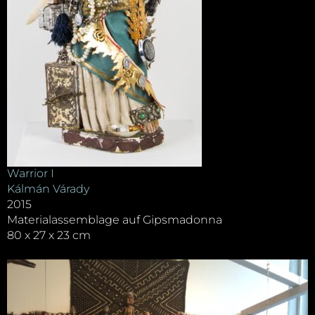
Warrior I
Kálmán Várady
2015
Materialassemblage auf Gipsmadonna
80 x 27 x 23 cm