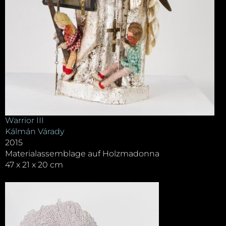
Warrior III
Kálmán Várady
2015
Materialassemblage auf Holzmadonna
47 x 21 x 20 cm