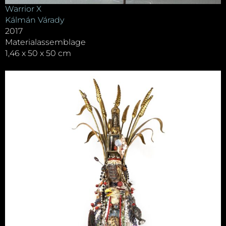
Warrior X
Kálmán Várady
2017
Materialassemblage
1,46 x 50 x 50 cm