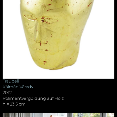
Traubeli
Kálmán Várady
2012
Polimentvergoldung auf Holz
h = 23,5 cm