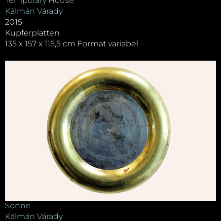
Temporary House
Kálmán Várady
2015
Kupferplatten
135 x 157 x 115,5 cm Format variabel
Sonne
Kálmán Várady