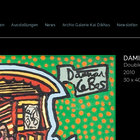
nen
Ausstellungen
News
Archiv Galerie Kai Dikhas
Newsletter
DAMI
Double
2010
30 x 4