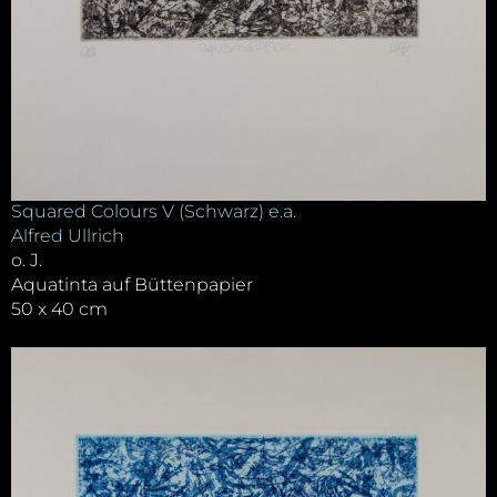
Squared Colours V (Schwarz) e.a.
Alfred Ullrich
o. J.
Aquatinta auf Büttenpapier
50 x 40 cm