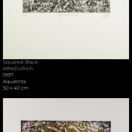
Squared. Black
Alfred Ullrich
1997
Aquatinta
50 x 40 cm