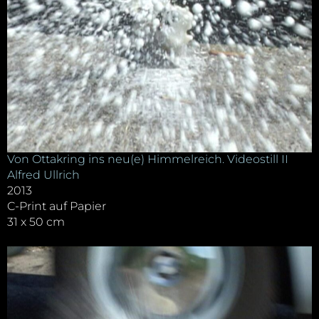
Von Ottakring ins neu(e) Himmelreich. Videostill II
Alfred Ullrich
2013
C-Print auf Papier
31 x 50 cm