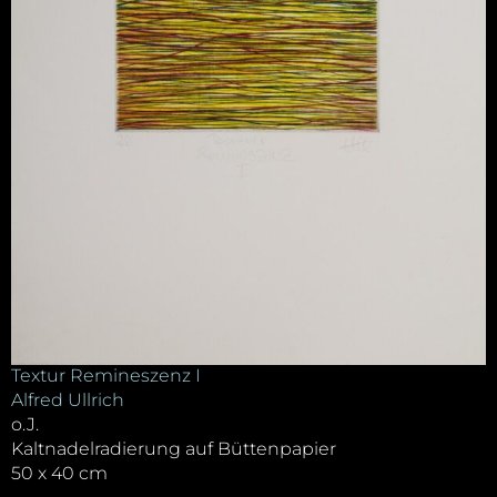
Textur Remineszenz I
Alfred Ullrich
o.J.
Kaltnadelradierung auf Büttenpapier
50 x 40 cm