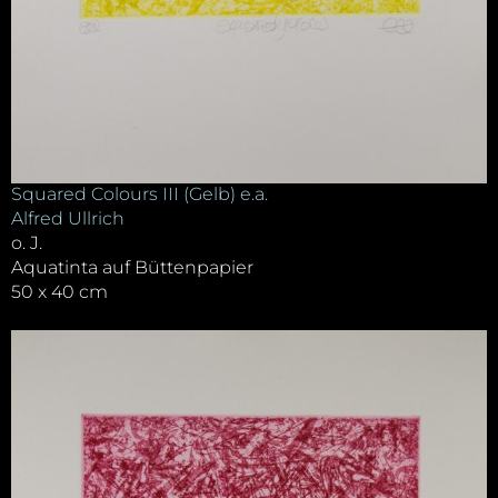
Squared Colours III (Gelb) e.a.
Alfred Ullrich
o. J.
Aquatinta auf Büttenpapier
50 x 40 cm