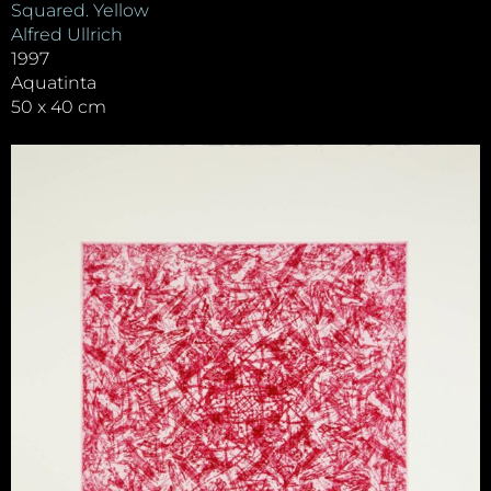
Squared. Yellow
Alfred Ullrich
1997
Aquatinta
50 x 40 cm