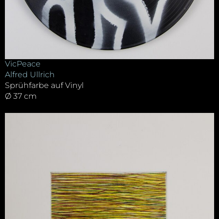
VicPeace
Alfred Ullrich
Sprühfarbe auf Vinyl
Ø 37 cm