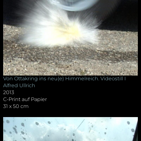
Von Ottakring ins neu(e) Himmelreich. Videostill I
Alfred Ullrich
2013
C-Print auf Papier
31 x 50 cm