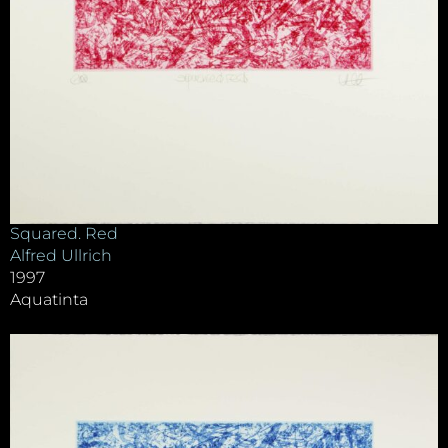
Squared. Red
Alfred Ullrich
1997
Aquatinta