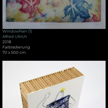
WindowPain (1)
Alfred Ullrich
2018
Farbradierung
70 x 500 cm