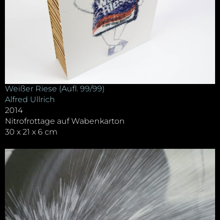
Weißer Riese (Aufl. 99/99)
Alfred Ullrich
2014
Nitrofrottage auf Wabenkarton
30 x 21 x 6 cm