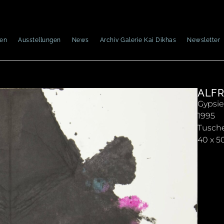
nen
Ausstellungen
News
Archiv Galerie Kai Dikhas
Newsletter
ALFR
Gypsi
1995
Tusche
40 x 5