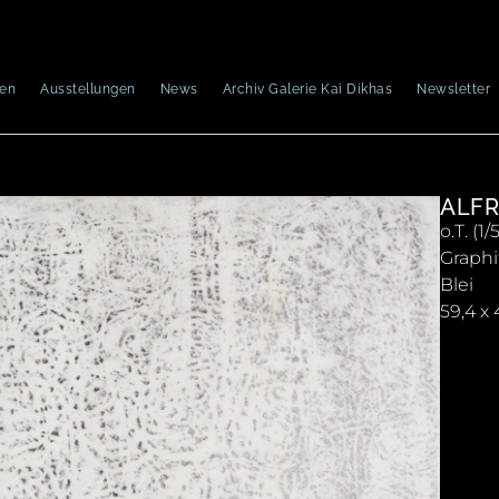
nen
Ausstellungen
News
Archiv Galerie Kai Dikhas
Newsletter
ALFR
o.T. (1/
Graphi
Blei
59,4 x