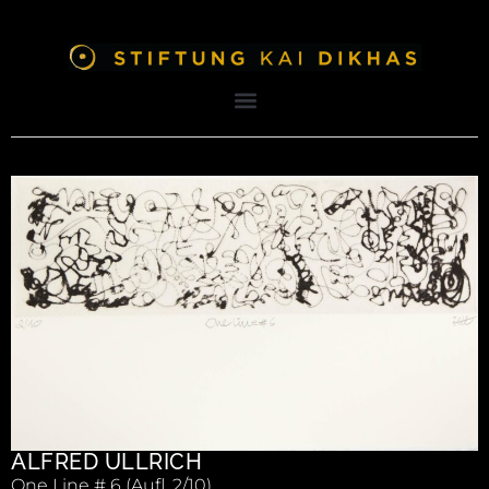
ALFRED ULLRICH
One Line # 6 (Aufl. 2/10)