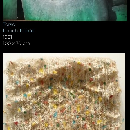
Torso
Imrich Tomáš
1981
100 x 70 cm