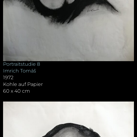
Portraitstudie 8
Imrich Tomáš
1972
Kohle auf Papier
60 x 40 cm