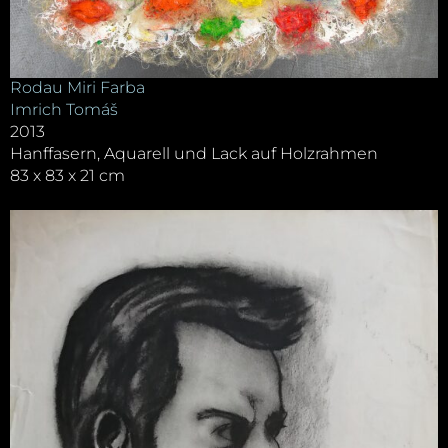
Rodau Miri Farba
Imrich Tomáš
2013
Hanffasern, Aquarell und Lack auf Holzrahmen
83 x 83 x 21 cm