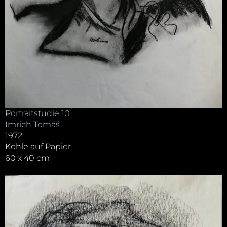
Portraitstudie 10
Imrich Tomáš
1972
Kohle auf Papier
60 x 40 cm