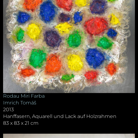
Rodau Miri Farba
Imrich Tomáš
2013
Hanffasern, Aquarell und Lack auf Holzrahmen
83 x 83 x 21 cm