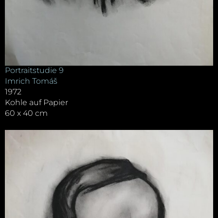
Portraitstudie 9
Imrich Tomáš
1972
Kohle auf Papier
60 x 40 cm