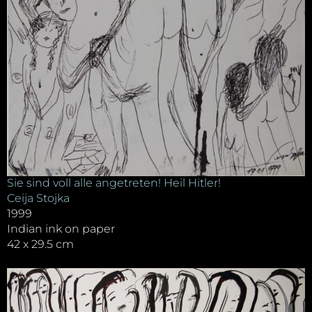
Sie sind voll alle angetreten! Heil Hitler!
Ceija Stojka
1999
Indian ink on paper
42 x 29.5 cm