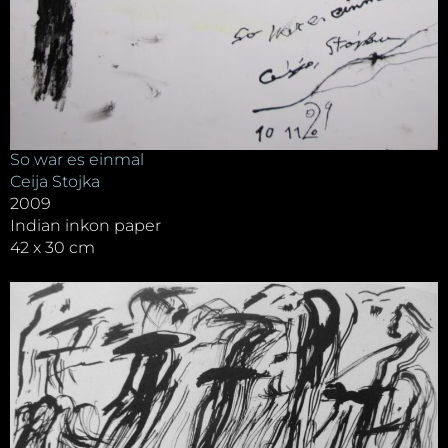
So war es einmal
Ceija Stojka
2009
Indian inkon paper
42 x 30 cm