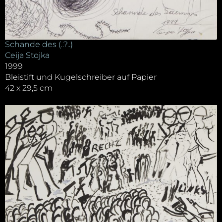
Schande des (..?..)
Ceija Stojka
1999
Bleistift und Kugelschreiber auf Papier
42 x 29,5 cm