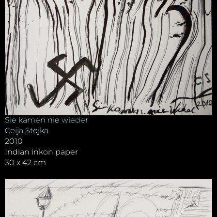
Sie kamen nie wieder
Ceija Stojka
2010
Indian inkon paper
30 x 42 cm