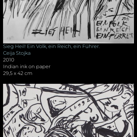
Sieg Heil! Ein Volk, ein Reich, ein Führer.
Ceija Stojka
2010
Indian ink on paper
29,5 x 42 cm