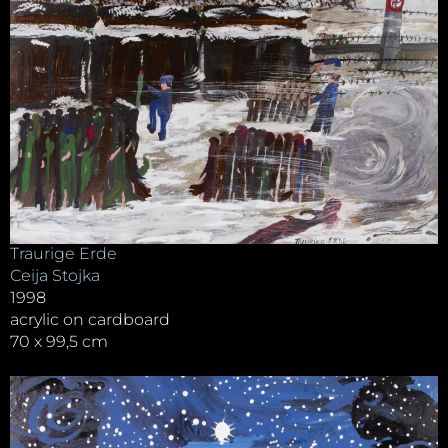
Traurige Erde
Ceija Stojka
1998
acrylic on cardboard
70 x 99,5 cm