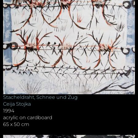
Stacheldraht, Schnee und Zug
Ceija Stojka
1994
acrylic on cardboard
65 x 50 cm