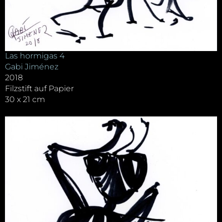
Las hormigas 4
Gabi Jiménez
2018
Filzstift auf Papier
30 x 21 cm