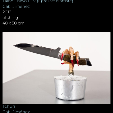
Tikno Chavo I – V (Épreuve d’artiste)
Gabi Jiménez
2012
etching
40 x 50 cm
Tchuri
Gabi Jiménez