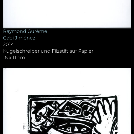
Raymond Gurème
Gabi Jiménez
2014
Kugelschreiber und Filzstift auf Papier
16 x 11 cm