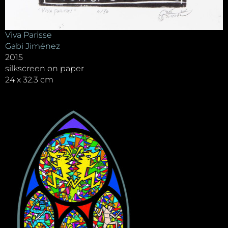
Viva Parisse
Gabi Jiménez
2015
silkscreen on paper
24 x 32.3 cm