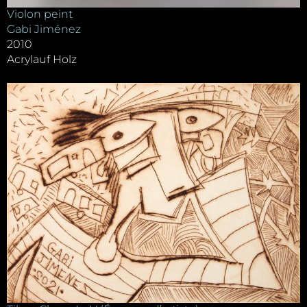
Violon peint
Gabi Jiménez
2010
Acrylauf Holz