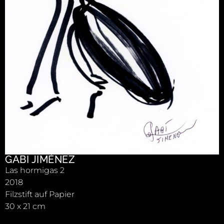
GABI JIMÉNEZ
Las hormigas 2
2018
Filzstift auf Papier
30 x 21 cm