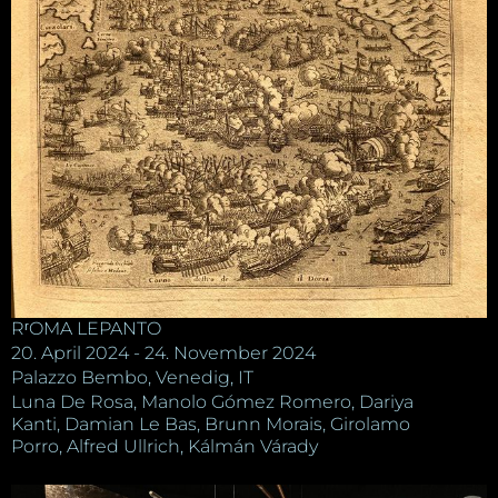
RʳOMA LEPANTO
20. April 2024 - 24. November 2024
Palazzo Bembo, Venedig, IT
Luna De Rosa, Manolo Gómez Romero, Dariya
Kanti, Damian Le Bas, Brunn Morais, Girolamo
Porro, Alfred Ullrich, Kálmán Várady