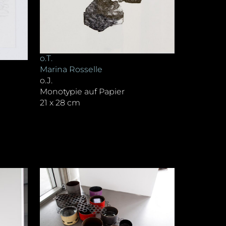
o.T.
Marina Rosselle
o.J.
Monotypie auf Papier
21 x 28 cm