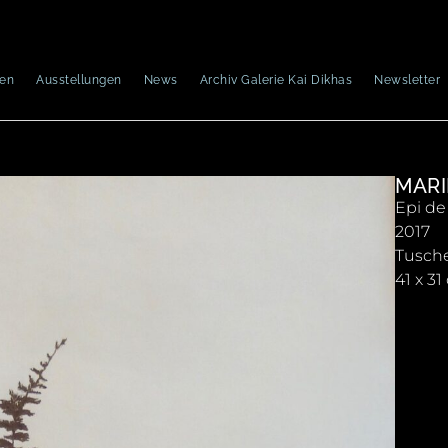
nen
Ausstellungen
News
Archiv Galerie Kai Dikhas
Newsletter
MARI
Epi de 
2017
Tusche
41 x 3