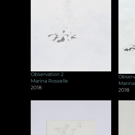
Observation 2
Observ
Marina Rosselle
Marina
2018
2018