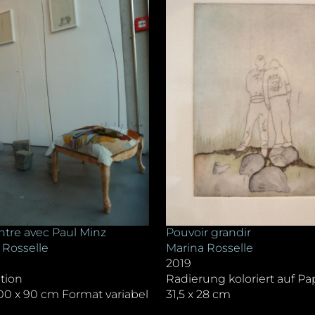
tre avec Paul Minz
Pouvoir grandir
 Rosselle
Marina Rosselle
2019
ation
Radierung koloriert auf Pa
200 x 90 cm Format variabel
31,5 x 28 cm