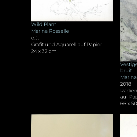
Wild Plant
Marina Rosselle
o.J.
Grafit und Aquarell auf Papier
24 x 32 cm
Vestige
bruit
Marina
2018
Radier
auf Pa
66 x 5