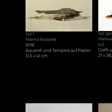
Sol (g
Sol 1
Marina
Marina Rosselle
o.J.
2016
Grafit
Aquarell und Tempera auf Papier
21 x 28
31,5 x 41 cm