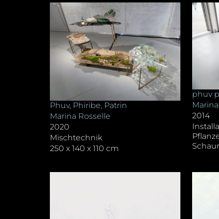
phuv p
Marina
Phuv, Phiribe, Patrin
2014
Marina Rosselle
Install
2020
Pflanze
Mischtechnik
Schau
250 x 140 x 110 cm