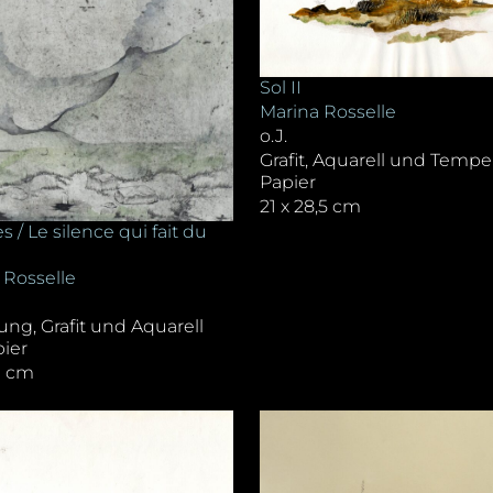
Sol II
Marina Rosselle
o.J.
Grafit, Aquarell und Tempe
Papier
21 x 28,5 cm
s / Le silence qui fait du
 Rosselle
ung, Grafit und Aquarell
pier
0 cm