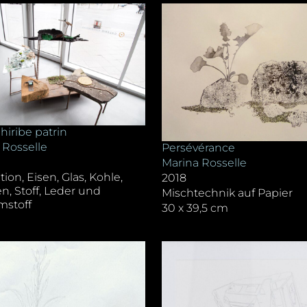
hiribe patrin
 Rosselle
Persévérance
Marina Rosselle
ation, Eisen, Glas, Kohle,
2018
n, Stoff, Leder und
Mischtechnik auf Papier
mstoff
30 x 39,5 cm