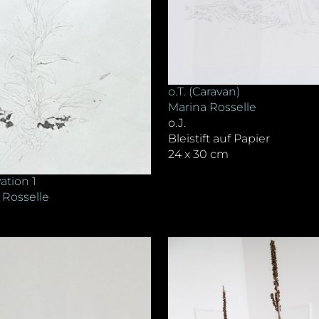
o.T. (Caravan)
Marina Rosselle
o.J.
Bleistift auf Papier
24 x 30 cm
ation 1
 Rosselle