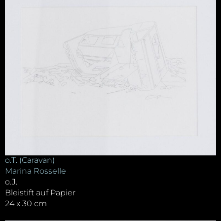
o.T. (Caravan)
Marina Rosselle
o.J.
Bleistift auf Papier
24 x 30 cm