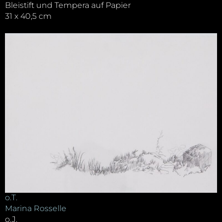
Bleistift und Tempera auf Papier
31 x 40,5 cm
o.T.
Marina Rosselle
o.J.