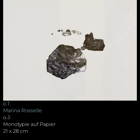
o.T.
Marina Rosselle
o.J.
Monotypie auf Papier
21 x 28 cm