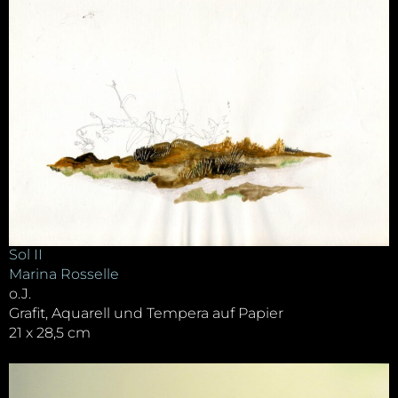
Sol II
Marina Rosselle
o.J.
Grafit, Aquarell und Tempera auf Papier
21 x 28,5 cm