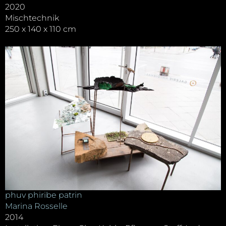
2020
Mischtechnik
250 x 140 x 110 cm
phuv phiribe patrin
Marina Rosselle
2014