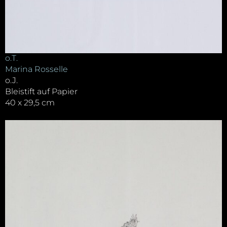
o.T.
Marina Rosselle
o.J.
Bleistift auf Papier
40 x 29,5 cm