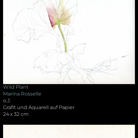
Wild Plant
Marina Rosselle
o.J.
Grafit und Aquarell auf Papier
24 x 32 cm