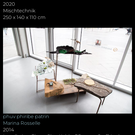
2020
Mischtechnik
250 x 140 x 110 cm
phuv phiribe patrin
Marina Rosselle
2014