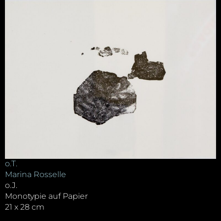
o.T.
Marina Rosselle
o.J.
Monotypie auf Papier
21 x 28 cm