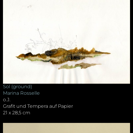
Sol (ground)
Marina Rosselle
o.J.
Grafit und Tempera auf Papier
21 x 28,5 cm