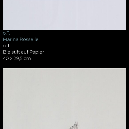
o.T.
Marina Rosselle
o.J.
Bleistift auf Papier
40 x 29,5 cm