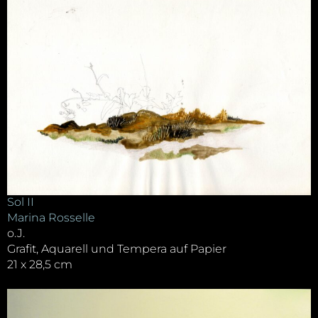
Sol II
Marina Rosselle
o.J.
Grafit, Aquarell und Tempera auf Papier
21 x 28,5 cm