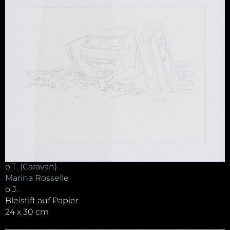
o.T. (Caravan)
Marina Rosselle
o.J.
Bleistift auf Papier
24 x 30 cm