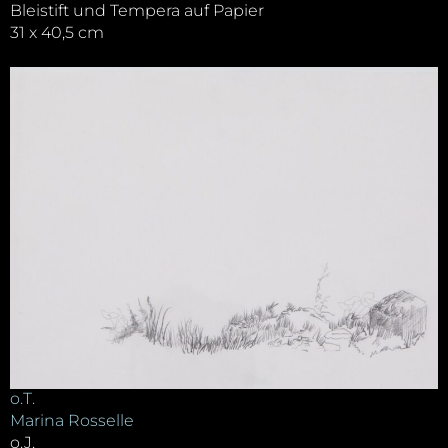
Bleistift und Tempera auf Papier
31 x 40,5 cm
o.T.
Marina Rosselle
o.J.