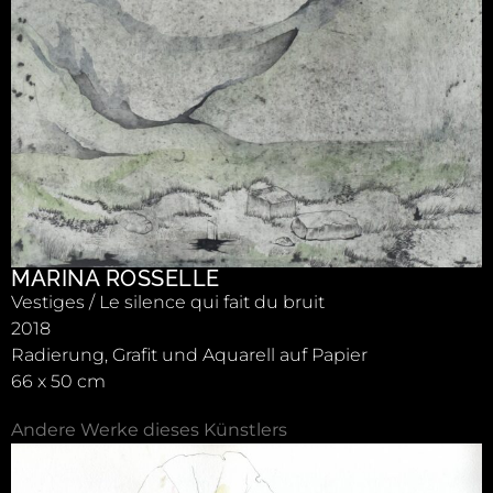
MARINA ROSSELLE
Vestiges / Le silence qui fait du bruit
2018
Radierung, Grafit und Aquarell auf Papier
66 x 50 cm
Andere Werke dieses Künstlers