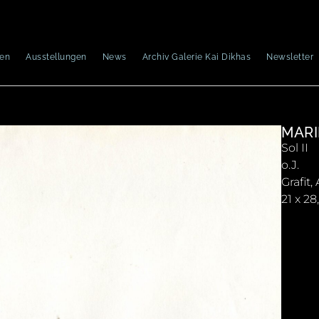
nen
Ausstellungen
News
Archiv Galerie Kai Dikhas
Newsletter
MARI
Sol II
o.J.
Grafit
21 x 2