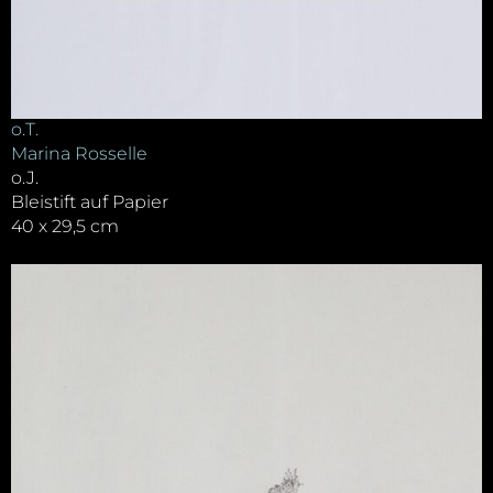
o.T.
Marina Rosselle
o.J.
Bleistift auf Papier
40 x 29,5 cm