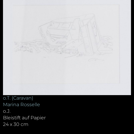
o.T. (Caravan)
Marina Rosselle
o.J.
Bleistift auf Papier
24 x 30 cm