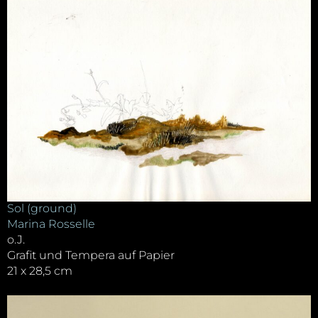
Sol (ground)
Marina Rosselle
o.J.
Grafit und Tempera auf Papier
21 x 28,5 cm