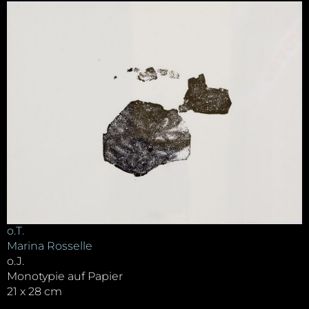
o.T.
Marina Rosselle
o.J.
Monotypie auf Papier
21 x 28 cm