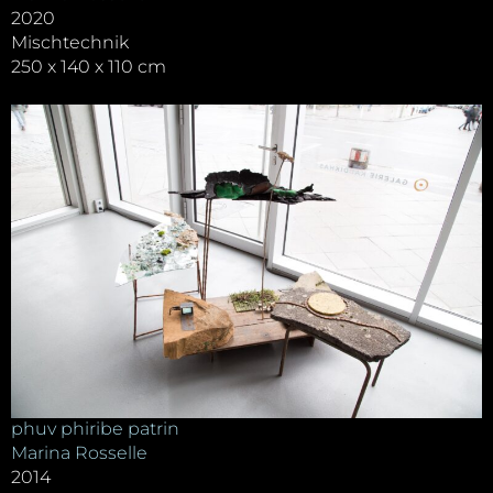
2020
Mischtechnik
250 x 140 x 110 cm
phuv phiribe patrin
Marina Rosselle
2014