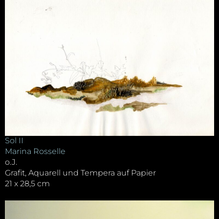
Sol II
Marina Rosselle
o.J.
Grafit, Aquarell und Tempera auf Papier
21 x 28,5 cm