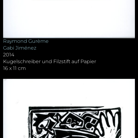
Raymond Gurème
Gabi Jiménez
2014
Kugelschreiber und Filzstift auf Papier
16 x 11 cm