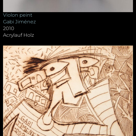
Violon peint
Gabi Jiménez
2010
Acrylauf Holz