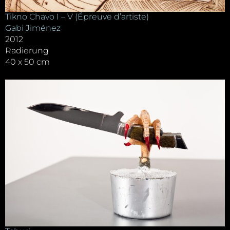
Tikno Chavo I – V (Épreuve d’artiste)
Gabi Jiménez
2012
Radierung
40 x 50 cm