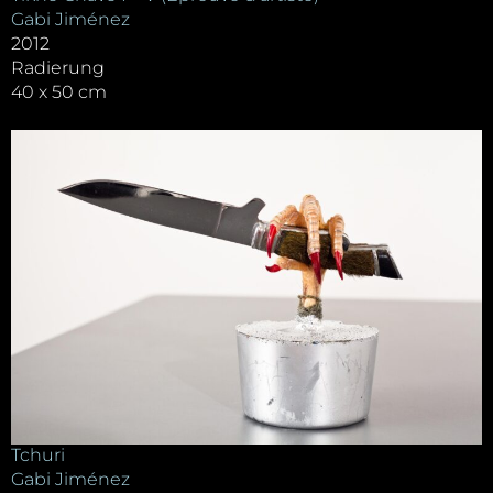
Gabi Jiménez
2012
Radierung
40 x 50 cm
Tchuri
Gabi Jiménez