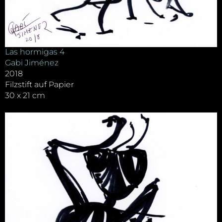
Las hormigas 4
Gabi Jiménez
2018
Filzstift auf Papier
30 x 21 cm