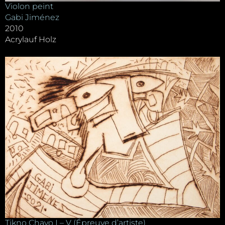
Violon peint
Gabi Jiménez
2010
Acrylauf Holz
Tikno Chavo I – V (Épreuve d’artiste)