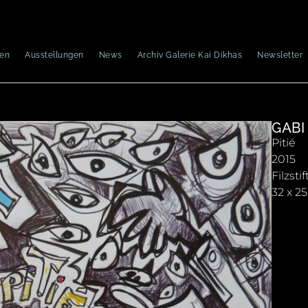
nen
Ausstellungen
News
Archiv Galerie Kai Dikhas
Newsletter
GABI
Pitié
2015
Filzst
32 x 2